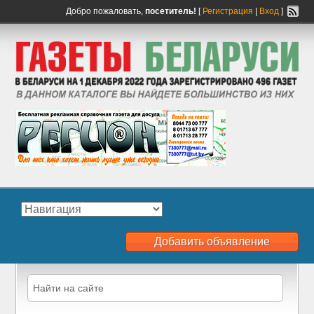
Добро пожаловать,
посетитель!
[
Регистрация
|
Вход
]
Добавить объявление