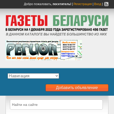
Добро пожаловать,
посетитель!
[
Регистрация
|
Вход
]
Добавить объявление