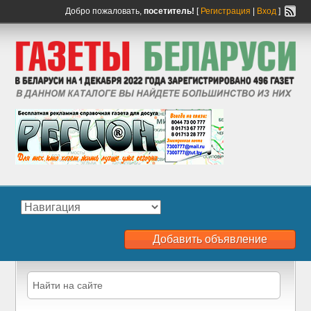
Добро пожаловать,
посетитель!
[
Регистрация
|
Вход
]
Добавить объявление