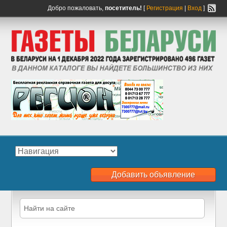
Добро пожаловать,
посетитель!
[
Регистрация
|
Вход
]
Добавить объявление