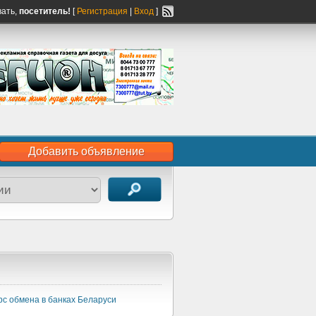
вать,
посетитель!
[
Регистрация
|
Вход
]
Добавить объявление