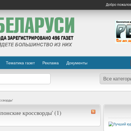
Добро пожало
Тематика газет
Реклама
Документы
ссворды'
понские кроссворды' (1)