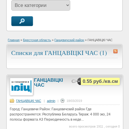
Главная
»
Брестская область
»
Ганцевичский район
»
ГАНЦАВIЦКI ЧАС
Списки для ГАНЦАВIЦКI ЧАС (1)
ГАНЦАВIЦКI
0.55 руб./кв.см
ЧАС
ГАНЦАВIЦКI ЧАС
|
admin
|
18/03/2019
Город: Ганцевичи Район: Ганцевичский район Где
распространяется: Республика Беларусь Тираж: 4 000 экз, 24
полосы формата А3 Периодичность в неде...
всего просмотров 1911 , сегодня 0