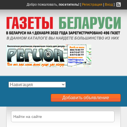
Добро пожаловать,
посетитель!
[
Регистрация
|
Вход
]
Добавить объявление