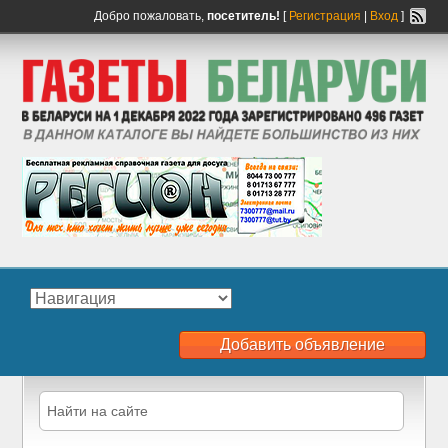
Добро пожаловать,
посетитель!
[
Регистрация
|
Вход
]
Добавить объявление