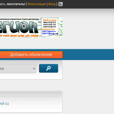
вать,
посетитель!
[
Регистрация
|
Вход
]
Добавить объявление
РАЙ
(1)