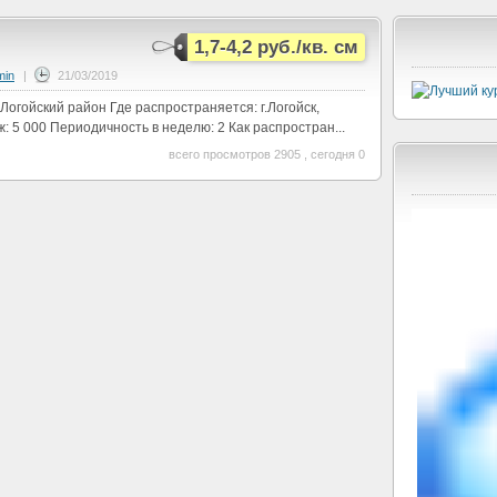
1,7-4,2 руб./кв. см
min
|
21/03/2019
 Логойский район Где распространяется: г.Логойск,
: 5 000 Периодичность в неделю: 2 Как распростран...
всего просмотров 2905 , сегодня 0