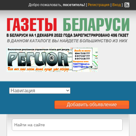
Добро пожаловать,
посетитель!
[
Регистрация
|
Вход
]
Добавить объявление