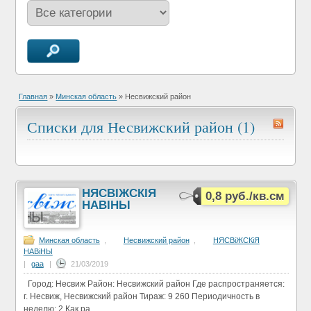
Главная
»
Минская область
»
Несвижский район
Списки для Несвижский район (1)
НЯСВIЖСКIЯ
0,8 руб./кв.см
НАВIНЫ
Минская область
,
Несвижский район
,
НЯСВіЖСКіЯ
НАВіНЫ
|
gaa
|
21/03/2019
Город: Несвиж Район: Несвижский район Где распространяется:
г. Несвиж, Несвижский район Тираж: 9 260 Периодичность в
неделю: 2 Как ра...