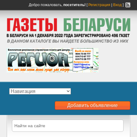
Добро пожаловать,
посетитель!
[
Регистрация
|
Вход
]
Добавить объявление