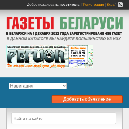
Добро пожаловать,
посетитель!
[
Регистрация
|
Вход
]
Добавить объявление