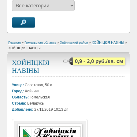
Главная
»
Гомельская область
»
Хойникский район
»
ХОЙНIЦКIЯ НАВIНЫ
»
ХОЙНIЦКIЯ НАВIНЫ
ХОЙНIЦКIЯ
0,9 - 2,0 руб./кв. см
НАВIНЫ
Улица:
Советская, 50 а
Город:
Хойники
Область:
Гомельская
Страна:
Беларусь
Добавлено:
27/11/2019 10:13 дп