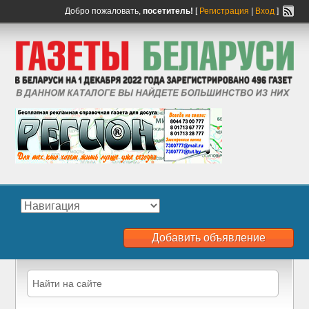
Добро пожаловать,
посетитель!
[
Регистрация
|
Вход
]
Добавить объявление