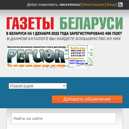
Добро пожаловать,
посетитель!
[
Регистрация
|
Вход
]
Добавить объявление