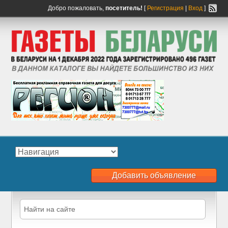
Добро пожаловать,
посетитель!
[
Регистрация
|
Вход
]
Добавить объявление